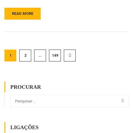
READ MORE
1
2
…
149
PROCURAR
LIGAÇÕES