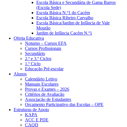
Escola Básica e Secundária de Gama Barros
(Escola Sede)
Escola Básica N.º1 do Cacém
Escola Básica Ribeiro Carvalho
Escola Básica/Jardim de Infância de Vale
Mourão
Jardim de Infância Cacém N.º1
Oferta Educativa
Noturno – Cursos EFA
Cursos Profissionais
Secundário
2.º e 3.º Ciclos
1.º Ciclo
Educação Pré-escolar
Alunos
Calendário Letivo
Manuais Escolares
Provas e Exames – 2026
Critérios de Avaliação
Associação de Estudantes
Orçamento Participativo das Escolas – OPE
Estruturas de Apoio
KAPA
ACC E PDE
CAQD