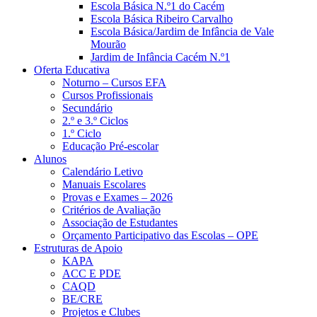
Escola Básica N.º1 do Cacém
Escola Básica Ribeiro Carvalho
Escola Básica/Jardim de Infância de Vale
Mourão
Jardim de Infância Cacém N.º1
Oferta Educativa
Noturno – Cursos EFA
Cursos Profissionais
Secundário
2.º e 3.º Ciclos
1.º Ciclo
Educação Pré-escolar
Alunos
Calendário Letivo
Manuais Escolares
Provas e Exames – 2026
Critérios de Avaliação
Associação de Estudantes
Orçamento Participativo das Escolas – OPE
Estruturas de Apoio
KAPA
ACC E PDE
CAQD
BE/CRE
Projetos e Clubes