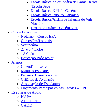
Escola Básica e Secundária de Gama Barros
(Escola Sede)
Escola Básica N.º1 do Cacém
Escola Básica Ribeiro Carvalho
Escola Básica/Jardim de Infância de Vale
Mourão
Jardim de Infância Cacém N.º1
Oferta Educativa
Noturno – Cursos EFA
Cursos Profissionais
Secundário
2.º e 3.º Ciclos
1.º Ciclo
Educação Pré-escolar
Alunos
Calendário Letivo
Manuais Escolares
Provas e Exames – 2026
Critérios de Avaliação
Associação de Estudantes
Orçamento Participativo das Escolas – OPE
Estruturas de Apoio
KAPA
ACC E PDE
CAQD