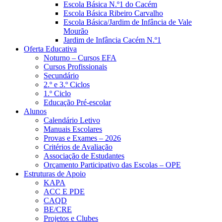
Escola Básica N.º1 do Cacém
Escola Básica Ribeiro Carvalho
Escola Básica/Jardim de Infância de Vale
Mourão
Jardim de Infância Cacém N.º1
Oferta Educativa
Noturno – Cursos EFA
Cursos Profissionais
Secundário
2.º e 3.º Ciclos
1.º Ciclo
Educação Pré-escolar
Alunos
Calendário Letivo
Manuais Escolares
Provas e Exames – 2026
Critérios de Avaliação
Associação de Estudantes
Orçamento Participativo das Escolas – OPE
Estruturas de Apoio
KAPA
ACC E PDE
CAQD
BE/CRE
Projetos e Clubes