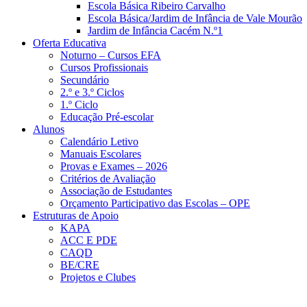
Escola Básica Ribeiro Carvalho
Escola Básica/Jardim de Infância de Vale Mourão
Jardim de Infância Cacém N.º1
Oferta Educativa
Noturno – Cursos EFA
Cursos Profissionais
Secundário
2.º e 3.º Ciclos
1.º Ciclo
Educação Pré-escolar
Alunos
Calendário Letivo
Manuais Escolares
Provas e Exames – 2026
Critérios de Avaliação
Associação de Estudantes
Orçamento Participativo das Escolas – OPE
Estruturas de Apoio
KAPA
ACC E PDE
CAQD
BE/CRE
Projetos e Clubes
Plano de Contingência