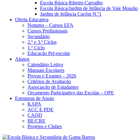
Escola Básica Ribeiro Carvalho
Escola Básica/Jardim de Infância de Vale Mourão
Jardim de Infância Cacém N.º1
Oferta Educativa
Noturno – Cursos EFA
Cursos Profissionais
Secundário
2.º e 3.º Ciclos
1.º Ciclo
Educação Pré-escolar
Alunos
Calendário Letivo
Manuais Escolares
Provas e Exames – 2026
Critérios de Avaliação
Associação de Estudantes
Orçamento Participativo das Escolas – OPE
Estruturas de Apoio
KAPA
ACC E PDE
CAQD
BE/CRE
Projetos e Clubes