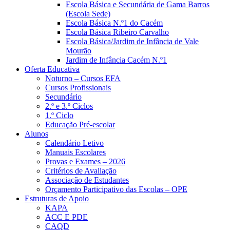
Escola Básica e Secundária de Gama Barros
(Escola Sede)
Escola Básica N.º1 do Cacém
Escola Básica Ribeiro Carvalho
Escola Básica/Jardim de Infância de Vale
Mourão
Jardim de Infância Cacém N.º1
Oferta Educativa
Noturno – Cursos EFA
Cursos Profissionais
Secundário
2.º e 3.º Ciclos
1.º Ciclo
Educação Pré-escolar
Alunos
Calendário Letivo
Manuais Escolares
Provas e Exames – 2026
Critérios de Avaliação
Associação de Estudantes
Orçamento Participativo das Escolas – OPE
Estruturas de Apoio
KAPA
ACC E PDE
CAQD