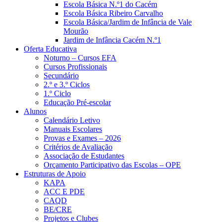
Escola Básica N.º1 do Cacém
Escola Básica Ribeiro Carvalho
Escola Básica/Jardim de Infância de Vale
Mourão
Jardim de Infância Cacém N.º1
Oferta Educativa
Noturno – Cursos EFA
Cursos Profissionais
Secundário
2.º e 3.º Ciclos
1.º Ciclo
Educação Pré-escolar
Alunos
Calendário Letivo
Manuais Escolares
Provas e Exames – 2026
Critérios de Avaliação
Associação de Estudantes
Orçamento Participativo das Escolas – OPE
Estruturas de Apoio
KAPA
ACC E PDE
CAQD
BE/CRE
Projetos e Clubes