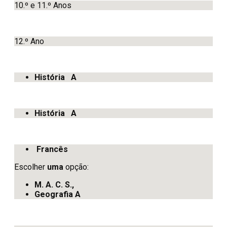
10.º e 11.º Anos
12.º Ano
História A
História A
Francês
Escolher
uma
opção:
M. A. C. S.,
Geografia A