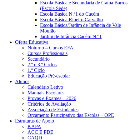
Escola Básica e Secundária de Gama Barros
(Escola Sede)
Escola Básica N.º1 do Cacém
Escola Básica Ribeiro Carvalho
Escola Básica/Jardim de Infância de Vale
Mourão
Jardim de Infância Cacém N.º1
Oferta Educativa
Noturno – Cursos EFA
Cursos Profissionais
Secundário
2.º e 3.º Ciclos
1.º Ciclo
Educação Pré-escolar
Alunos
Calendário Letivo
Manuais Escolares
Provas e Exames – 2026
Critérios de Avaliação
Associação de Estudantes
Orçamento Participativo das Escolas – OPE
Estruturas de Apoio
KAPA
ACC E PDE
CAQD