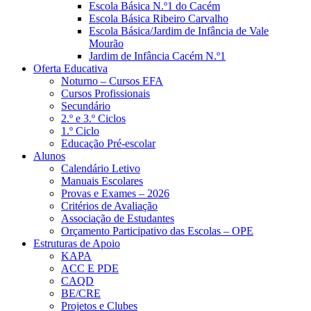
Escola Básica N.º1 do Cacém
Escola Básica Ribeiro Carvalho
Escola Básica/Jardim de Infância de Vale
Mourão
Jardim de Infância Cacém N.º1
Oferta Educativa
Noturno – Cursos EFA
Cursos Profissionais
Secundário
2.º e 3.º Ciclos
1.º Ciclo
Educação Pré-escolar
Alunos
Calendário Letivo
Manuais Escolares
Provas e Exames – 2026
Critérios de Avaliação
Associação de Estudantes
Orçamento Participativo das Escolas – OPE
Estruturas de Apoio
KAPA
ACC E PDE
CAQD
BE/CRE
Projetos e Clubes