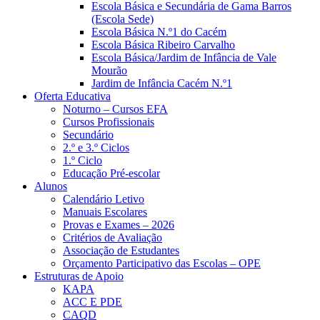
Escola Básica e Secundária de Gama Barros
(Escola Sede)
Escola Básica N.º1 do Cacém
Escola Básica Ribeiro Carvalho
Escola Básica/Jardim de Infância de Vale
Mourão
Jardim de Infância Cacém N.º1
Oferta Educativa
Noturno – Cursos EFA
Cursos Profissionais
Secundário
2.º e 3.º Ciclos
1.º Ciclo
Educação Pré-escolar
Alunos
Calendário Letivo
Manuais Escolares
Provas e Exames – 2026
Critérios de Avaliação
Associação de Estudantes
Orçamento Participativo das Escolas – OPE
Estruturas de Apoio
KAPA
ACC E PDE
CAQD