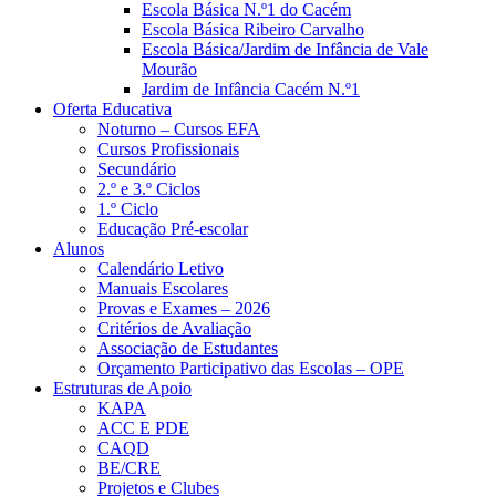
Escola Básica N.º1 do Cacém
Escola Básica Ribeiro Carvalho
Escola Básica/Jardim de Infância de Vale
Mourão
Jardim de Infância Cacém N.º1
Oferta Educativa
Noturno – Cursos EFA
Cursos Profissionais
Secundário
2.º e 3.º Ciclos
1.º Ciclo
Educação Pré-escolar
Alunos
Calendário Letivo
Manuais Escolares
Provas e Exames – 2026
Critérios de Avaliação
Associação de Estudantes
Orçamento Participativo das Escolas – OPE
Estruturas de Apoio
KAPA
ACC E PDE
CAQD
BE/CRE
Projetos e Clubes