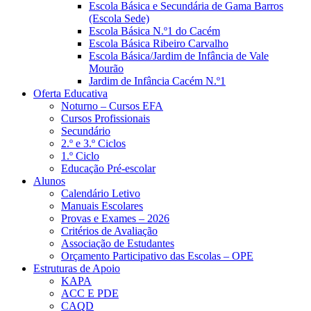
Escola Básica e Secundária de Gama Barros
(Escola Sede)
Escola Básica N.º1 do Cacém
Escola Básica Ribeiro Carvalho
Escola Básica/Jardim de Infância de Vale
Mourão
Jardim de Infância Cacém N.º1
Oferta Educativa
Noturno – Cursos EFA
Cursos Profissionais
Secundário
2.º e 3.º Ciclos
1.º Ciclo
Educação Pré-escolar
Alunos
Calendário Letivo
Manuais Escolares
Provas e Exames – 2026
Critérios de Avaliação
Associação de Estudantes
Orçamento Participativo das Escolas – OPE
Estruturas de Apoio
KAPA
ACC E PDE
CAQD