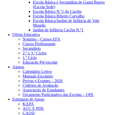
Escola Básica e Secundária de Gama Barros
(Escola Sede)
Escola Básica N.º1 do Cacém
Escola Básica Ribeiro Carvalho
Escola Básica/Jardim de Infância de Vale
Mourão
Jardim de Infância Cacém N.º1
Oferta Educativa
Noturno – Cursos EFA
Cursos Profissionais
Secundário
2.º e 3.º Ciclos
1.º Ciclo
Educação Pré-escolar
Alunos
Calendário Letivo
Manuais Escolares
Provas e Exames – 2026
Critérios de Avaliação
Associação de Estudantes
Orçamento Participativo das Escolas – OPE
Estruturas de Apoio
KAPA
ACC E PDE
CAQD