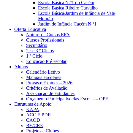
Escola Básica N.º1 do Cacém
Escola Básica Ribeiro Carvalho
Escola Básica/Jardim de Infância de Vale
Mourão
Jardim de Infância Cacém N.º1
Oferta Educativa
Noturno – Cursos EFA
Cursos Profissionais
Secundário
2.º e 3.º Ciclos
1.º Ciclo
Educação Pré-escolar
Alunos
Calendário Letivo
Manuais Escolares
Provas e Exames – 2026
Critérios de Avaliação
Associação de Estudantes
Orçamento Participativo das Escolas – OPE
Estruturas de Apoio
KAPA
ACC E PDE
CAQD
BE/CRE
Projetos e Clubes