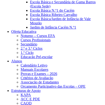
Escola Básica e Secundária de Gama Barros
(Escola Sede)
Escola Básica N.º1 do Cacém
Escola Básica Ribeiro Carvalho
Escola Básica/Jardim de Infância de Vale
Mourão
Jardim de Infância Cacém N.º1
Oferta Educativa
Noturno – Cursos EFA
Cursos Profissionais
Secundário
2.º e 3.º Ciclos
1.º Ciclo
Educação Pré-escolar
Alunos
Calendário Letivo
Manuais Escolares
Provas e Exames – 2026
Critérios de Avaliação
Associação de Estudantes
Orçamento Participativo das Escolas – OPE
Estruturas de Apoio
KAPA
ACC E PDE
CAQD