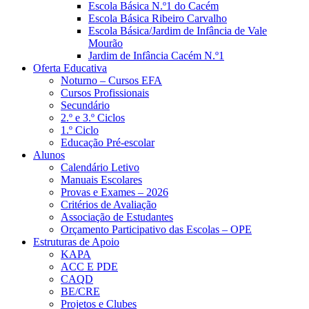
Escola Básica N.º1 do Cacém
Escola Básica Ribeiro Carvalho
Escola Básica/Jardim de Infância de Vale
Mourão
Jardim de Infância Cacém N.º1
Oferta Educativa
Noturno – Cursos EFA
Cursos Profissionais
Secundário
2.º e 3.º Ciclos
1.º Ciclo
Educação Pré-escolar
Alunos
Calendário Letivo
Manuais Escolares
Provas e Exames – 2026
Critérios de Avaliação
Associação de Estudantes
Orçamento Participativo das Escolas – OPE
Estruturas de Apoio
KAPA
ACC E PDE
CAQD
BE/CRE
Projetos e Clubes