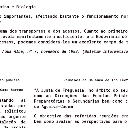
mica e Biologia.
o importantes, afectando bastante o funcionamento no
e.
lema dos transportes e dos acessos. Quanto ao primeiro
 revela manifestamente insuficiente, e a Rodoviária só
acessos, podemos considerá-los um excelente campo de 
 Aqua Alba, nº 7, novembro de 1983. (Boletim Informativ
ão pública
Reuniões de Balanço do Ano Lect
 Gama Barros
“A Junta de Freguesia, no âmbito do seu
com as Direcções das Escolas Primár
etando as
Preparatórias e Secundárias bem como c
stadas por
de Agualva-Cacém.
, solicitou
O objectivo das referidas reuniões er
ção urgente
bem como avaliar as perspectivas para o
talação de
o da Escola