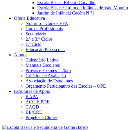
Escola Básica Ribeiro Carvalho
Escola Básica/Jardim de Infância de Vale Mourão
Jardim de Infância Cacém N.º1
Oferta Educativa
Noturno – Cursos EFA
Cursos Profissionais
Secundário
2.º e 3.º Ciclos
1.º Ciclo
Educação Pré-escolar
Alunos
Calendário Letivo
Manuais Escolares
Provas e Exames – 2026
Critérios de Avaliação
Associação de Estudantes
Orçamento Participativo das Escolas – OPE
Estruturas de Apoio
KAPA
ACC E PDE
CAQD
BE/CRE
Projetos e Clubes