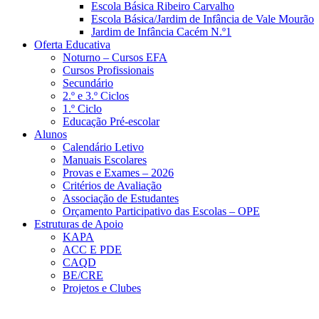
Escola Básica Ribeiro Carvalho
Escola Básica/Jardim de Infância de Vale Mourão
Jardim de Infância Cacém N.º1
Oferta Educativa
Noturno – Cursos EFA
Cursos Profissionais
Secundário
2.º e 3.º Ciclos
1.º Ciclo
Educação Pré-escolar
Alunos
Calendário Letivo
Manuais Escolares
Provas e Exames – 2026
Critérios de Avaliação
Associação de Estudantes
Orçamento Participativo das Escolas – OPE
Estruturas de Apoio
KAPA
ACC E PDE
CAQD
BE/CRE
Projetos e Clubes
Escola Básica e Secundária de Gama Barro