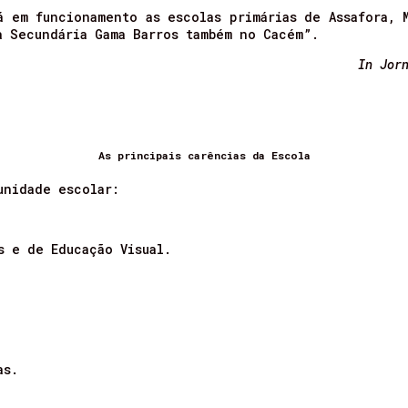
á em funcionamento as escolas primárias de Assafora, 
a Secundária Gama Barros também no Cacém”.
In Jor
As principais carências da Escola
unidade escolar:
s e de Educação Visual.
as.