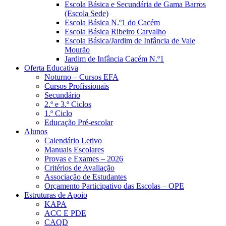
Escola Básica e Secundária de Gama Barros
(Escola Sede)
Escola Básica N.º1 do Cacém
Escola Básica Ribeiro Carvalho
Escola Básica/Jardim de Infância de Vale
Mourão
Jardim de Infância Cacém N.º1
Oferta Educativa
Noturno – Cursos EFA
Cursos Profissionais
Secundário
2.º e 3.º Ciclos
1.º Ciclo
Educação Pré-escolar
Alunos
Calendário Letivo
Manuais Escolares
Provas e Exames – 2026
Critérios de Avaliação
Associação de Estudantes
Orçamento Participativo das Escolas – OPE
Estruturas de Apoio
KAPA
ACC E PDE
CAQD