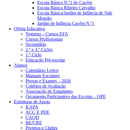
Escola Básica N.º1 do Cacém
Escola Básica Ribeiro Carvalho
Escola Básica/Jardim de Infância de Vale
Mourão
Jardim de Infância Cacém N.º1
Oferta Educativa
Noturno – Cursos EFA
Cursos Profissionais
Secundário
2.º e 3.º Ciclos
1.º Ciclo
Educação Pré-escolar
Alunos
Calendário Letivo
Manuais Escolares
Provas e Exames – 2026
Critérios de Avaliação
Associação de Estudantes
Orçamento Participativo das Escolas – OPE
Estruturas de Apoio
KAPA
ACC E PDE
CAQD
BE/CRE
Projetos e Clubes