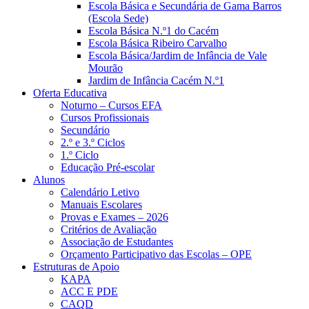
Escola Básica e Secundária de Gama Barros
(Escola Sede)
Escola Básica N.º1 do Cacém
Escola Básica Ribeiro Carvalho
Escola Básica/Jardim de Infância de Vale
Mourão
Jardim de Infância Cacém N.º1
Oferta Educativa
Noturno – Cursos EFA
Cursos Profissionais
Secundário
2.º e 3.º Ciclos
1.º Ciclo
Educação Pré-escolar
Alunos
Calendário Letivo
Manuais Escolares
Provas e Exames – 2026
Critérios de Avaliação
Associação de Estudantes
Orçamento Participativo das Escolas – OPE
Estruturas de Apoio
KAPA
ACC E PDE
CAQD