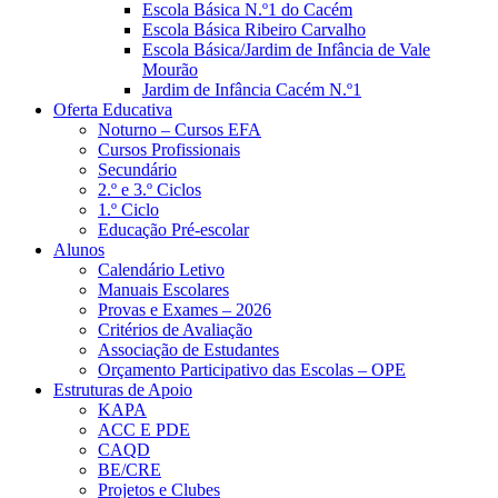
Escola Básica N.º1 do Cacém
Escola Básica Ribeiro Carvalho
Escola Básica/Jardim de Infância de Vale
Mourão
Jardim de Infância Cacém N.º1
Oferta Educativa
Noturno – Cursos EFA
Cursos Profissionais
Secundário
2.º e 3.º Ciclos
1.º Ciclo
Educação Pré-escolar
Alunos
Calendário Letivo
Manuais Escolares
Provas e Exames – 2026
Critérios de Avaliação
Associação de Estudantes
Orçamento Participativo das Escolas – OPE
Estruturas de Apoio
KAPA
ACC E PDE
CAQD
BE/CRE
Projetos e Clubes