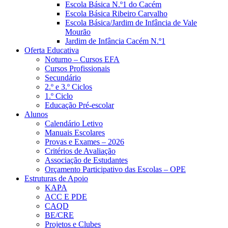
Escola Básica N.º1 do Cacém
Escola Básica Ribeiro Carvalho
Escola Básica/Jardim de Infância de Vale
Mourão
Jardim de Infância Cacém N.º1
Oferta Educativa
Noturno – Cursos EFA
Cursos Profissionais
Secundário
2.º e 3.º Ciclos
1.º Ciclo
Educação Pré-escolar
Alunos
Calendário Letivo
Manuais Escolares
Provas e Exames – 2026
Critérios de Avaliação
Associação de Estudantes
Orçamento Participativo das Escolas – OPE
Estruturas de Apoio
KAPA
ACC E PDE
CAQD
BE/CRE
Projetos e Clubes