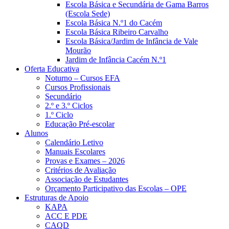
Escola Básica e Secundária de Gama Barros
(Escola Sede)
Escola Básica N.º1 do Cacém
Escola Básica Ribeiro Carvalho
Escola Básica/Jardim de Infância de Vale
Mourão
Jardim de Infância Cacém N.º1
Oferta Educativa
Noturno – Cursos EFA
Cursos Profissionais
Secundário
2.º e 3.º Ciclos
1.º Ciclo
Educação Pré-escolar
Alunos
Calendário Letivo
Manuais Escolares
Provas e Exames – 2026
Critérios de Avaliação
Associação de Estudantes
Orçamento Participativo das Escolas – OPE
Estruturas de Apoio
KAPA
ACC E PDE
CAQD