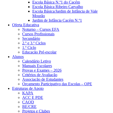
Escola Básica N.º1 do Cacém
Escola Básica Ribeiro Carvalho
Escola Básica/Jardim de Infância de Vale
Mourão
Jardim de Infância Cacém N.º1
Oferta Educativa
Noturno – Cursos EFA
Cursos Profissionais
Secundário
2.º e 3.º Ciclos
1.º Ciclo
Educação Pré-escolar
Alunos
Calendário Letivo
Manuais Escolares
Provas e Exames – 2026
Critérios de Avaliação
Associação de Estudantes
Orçamento Participativo das Escolas – OPE
Estruturas de Apoio
KAPA
ACC E PDE
CAQD
BE/CRE
Projetos e Clubes