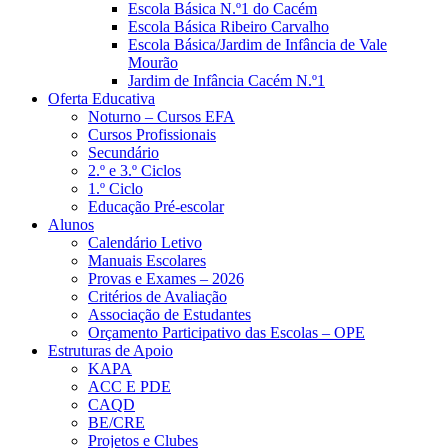
Escola Básica N.º1 do Cacém
Escola Básica Ribeiro Carvalho
Escola Básica/Jardim de Infância de Vale
Mourão
Jardim de Infância Cacém N.º1
Oferta Educativa
Noturno – Cursos EFA
Cursos Profissionais
Secundário
2.º e 3.º Ciclos
1.º Ciclo
Educação Pré-escolar
Alunos
Calendário Letivo
Manuais Escolares
Provas e Exames – 2026
Critérios de Avaliação
Associação de Estudantes
Orçamento Participativo das Escolas – OPE
Estruturas de Apoio
KAPA
ACC E PDE
CAQD
BE/CRE
Projetos e Clubes