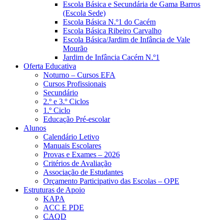
Escola Básica e Secundária de Gama Barros
(Escola Sede)
Escola Básica N.º1 do Cacém
Escola Básica Ribeiro Carvalho
Escola Básica/Jardim de Infância de Vale
Mourão
Jardim de Infância Cacém N.º1
Oferta Educativa
Noturno – Cursos EFA
Cursos Profissionais
Secundário
2.º e 3.º Ciclos
1.º Ciclo
Educação Pré-escolar
Alunos
Calendário Letivo
Manuais Escolares
Provas e Exames – 2026
Critérios de Avaliação
Associação de Estudantes
Orçamento Participativo das Escolas – OPE
Estruturas de Apoio
KAPA
ACC E PDE
CAQD