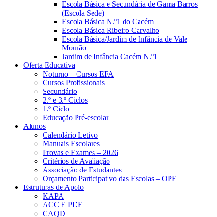
Escola Básica e Secundária de Gama Barros
(Escola Sede)
Escola Básica N.º1 do Cacém
Escola Básica Ribeiro Carvalho
Escola Básica/Jardim de Infância de Vale
Mourão
Jardim de Infância Cacém N.º1
Oferta Educativa
Noturno – Cursos EFA
Cursos Profissionais
Secundário
2.º e 3.º Ciclos
1.º Ciclo
Educação Pré-escolar
Alunos
Calendário Letivo
Manuais Escolares
Provas e Exames – 2026
Critérios de Avaliação
Associação de Estudantes
Orçamento Participativo das Escolas – OPE
Estruturas de Apoio
KAPA
ACC E PDE
CAQD