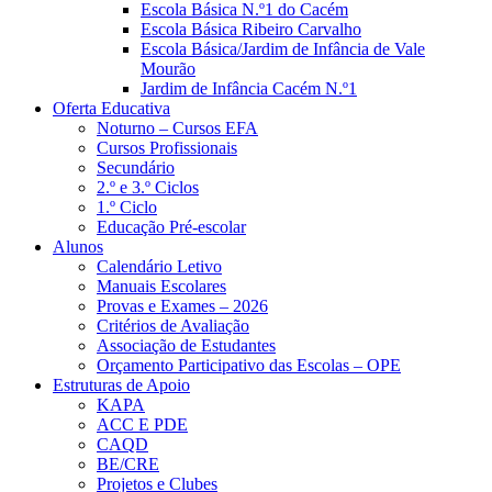
Escola Básica N.º1 do Cacém
Escola Básica Ribeiro Carvalho
Escola Básica/Jardim de Infância de Vale
Mourão
Jardim de Infância Cacém N.º1
Oferta Educativa
Noturno – Cursos EFA
Cursos Profissionais
Secundário
2.º e 3.º Ciclos
1.º Ciclo
Educação Pré-escolar
Alunos
Calendário Letivo
Manuais Escolares
Provas e Exames – 2026
Critérios de Avaliação
Associação de Estudantes
Orçamento Participativo das Escolas – OPE
Estruturas de Apoio
KAPA
ACC E PDE
CAQD
BE/CRE
Projetos e Clubes