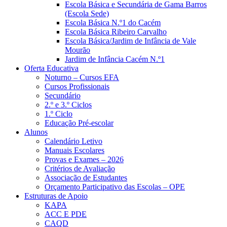
Escola Básica e Secundária de Gama Barros
(Escola Sede)
Escola Básica N.º1 do Cacém
Escola Básica Ribeiro Carvalho
Escola Básica/Jardim de Infância de Vale
Mourão
Jardim de Infância Cacém N.º1
Oferta Educativa
Noturno – Cursos EFA
Cursos Profissionais
Secundário
2.º e 3.º Ciclos
1.º Ciclo
Educação Pré-escolar
Alunos
Calendário Letivo
Manuais Escolares
Provas e Exames – 2026
Critérios de Avaliação
Associação de Estudantes
Orçamento Participativo das Escolas – OPE
Estruturas de Apoio
KAPA
ACC E PDE
CAQD