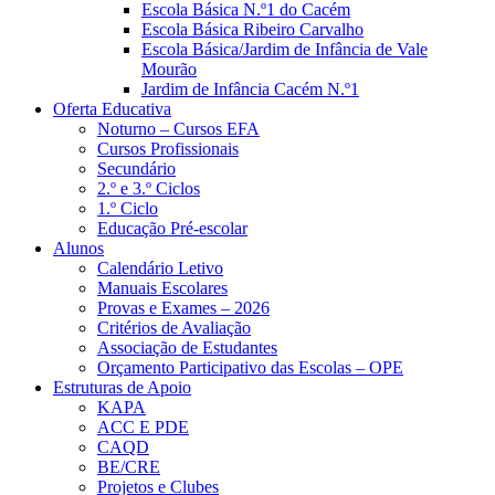
Escola Básica N.º1 do Cacém
Escola Básica Ribeiro Carvalho
Escola Básica/Jardim de Infância de Vale
Mourão
Jardim de Infância Cacém N.º1
Oferta Educativa
Noturno – Cursos EFA
Cursos Profissionais
Secundário
2.º e 3.º Ciclos
1.º Ciclo
Educação Pré-escolar
Alunos
Calendário Letivo
Manuais Escolares
Provas e Exames – 2026
Critérios de Avaliação
Associação de Estudantes
Orçamento Participativo das Escolas – OPE
Estruturas de Apoio
KAPA
ACC E PDE
CAQD
BE/CRE
Projetos e Clubes