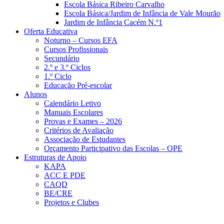
Escola Básica Ribeiro Carvalho
Escola Básica/Jardim de Infância de Vale Mourão
Jardim de Infância Cacém N.º1
Oferta Educativa
Noturno – Cursos EFA
Cursos Profissionais
Secundário
2.º e 3.º Ciclos
1.º Ciclo
Educação Pré-escolar
Alunos
Calendário Letivo
Manuais Escolares
Provas e Exames – 2026
Critérios de Avaliação
Associação de Estudantes
Orçamento Participativo das Escolas – OPE
Estruturas de Apoio
KAPA
ACC E PDE
CAQD
BE/CRE
Projetos e Clubes
Notícias