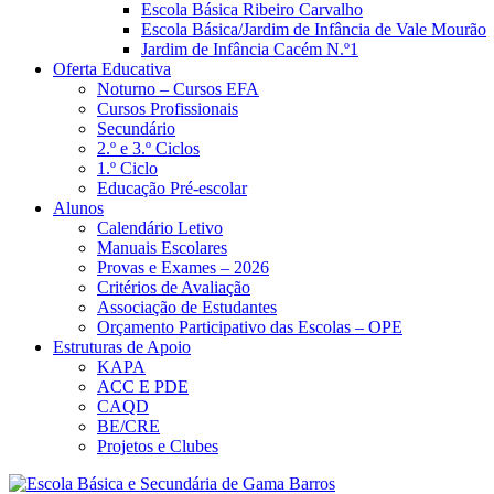
Escola Básica Ribeiro Carvalho
Escola Básica/Jardim de Infância de Vale Mourão
Jardim de Infância Cacém N.º1
Oferta Educativa
Noturno – Cursos EFA
Cursos Profissionais
Secundário
2.º e 3.º Ciclos
1.º Ciclo
Educação Pré-escolar
Alunos
Calendário Letivo
Manuais Escolares
Provas e Exames – 2026
Critérios de Avaliação
Associação de Estudantes
Orçamento Participativo das Escolas – OPE
Estruturas de Apoio
KAPA
ACC E PDE
CAQD
BE/CRE
Projetos e Clubes