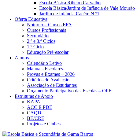
Escola Básica Ribeiro Carvalho
Escola Básica/Jardim de Infância de Vale Mourão
Jardim de Infância Cacém N.º1
Oferta Educativa
Noturno – Cursos EFA
Cursos Profissionais
Secundário
2.º e 3.º Ciclos
1.º Ciclo
Educação Pré-escolar
Alunos
Calendário Letivo
Manuais Escolares
Provas e Exames – 2026
Critérios de Avaliação
Associação de Estudantes
Orçamento Participativo das Escolas – OPE
Estruturas de Apoio
KAPA
ACC E PDE
CAQD
BE/CRE
Projetos e Clubes