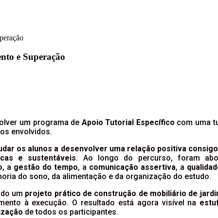
peração
ento e Superação
nvolver um programa de
Apoio Tutorial Específico
com uma tu
os envolvidos.
judar os alunos a desenvolver uma relação positiva consigo
icas e sustentáveis
. Ao longo do percurso, foram abo
o
, a
gestão do tempo
, a
comunicação assertiva
, a
qualidad
horia do sono, da alimentação e da organização do estudo.
vido um
projeto prático de construção de mobiliário de jard
mento à execução. O resultado está agora visível na
estu
ização
de todos os participantes.