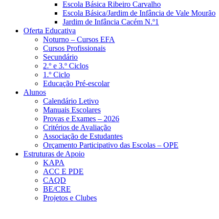
Escola Básica Ribeiro Carvalho
Escola Básica/Jardim de Infância de Vale Mourão
Jardim de Infância Cacém N.º1
Oferta Educativa
Noturno – Cursos EFA
Cursos Profissionais
Secundário
2.º e 3.º Ciclos
1.º Ciclo
Educação Pré-escolar
Alunos
Calendário Letivo
Manuais Escolares
Provas e Exames – 2026
Critérios de Avaliação
Associação de Estudantes
Orçamento Participativo das Escolas – OPE
Estruturas de Apoio
KAPA
ACC E PDE
CAQD
BE/CRE
Projetos e Clubes
Notícias