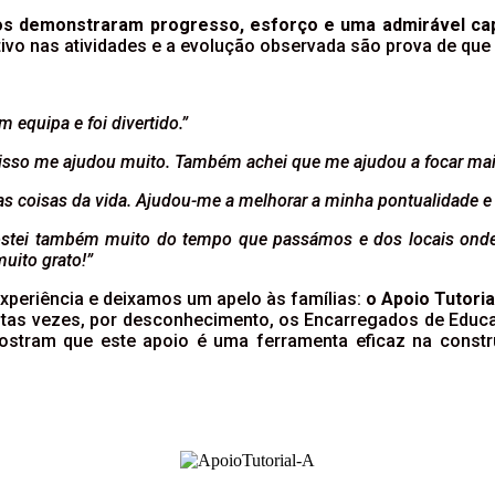
os demonstraram progresso, esforço e uma admirável ca
tivo nas atividades e a evolução observada são prova de que 
 equipa e foi divertido.”
ue isso me ajudou muito. Também achei que me ajudou a focar mai
mas coisas da vida. Ajudou-me a melhorar a minha pontualidade 
gostei também muito do tempo que passámos e dos locais ond
uito grato!”
xperiência e deixamos um apelo às famílias:
o Apoio Tutoria
itas vezes, por desconhecimento, os Encarregados de Educa
stram que este apoio é uma ferramenta eficaz na constru