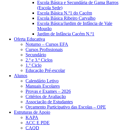
Escola Básica e Secundária de Gama Barros
(Escola Sede)
Escola Básica N.º1 do Cacém
Escola Básica Ribeiro Carvalho
Escola Básica/Jardim de Infância de Vale
Mourão
Jardim de Infância Cacém N.º1
Oferta Educativa
Noturno – Cursos EFA
Cursos Profissionais
Secundário
2.º e 3.º Ciclos
1.º Ciclo
Educação Pré-escolar
Alunos
Calendário Letivo
Manuais Escolares
Provas e Exames – 2026
Critérios de Avaliação
Associação de Estudantes
Orçamento Participativo das Escolas – OPE
Estruturas de Apoio
KAPA
ACC E PDE
CAQD