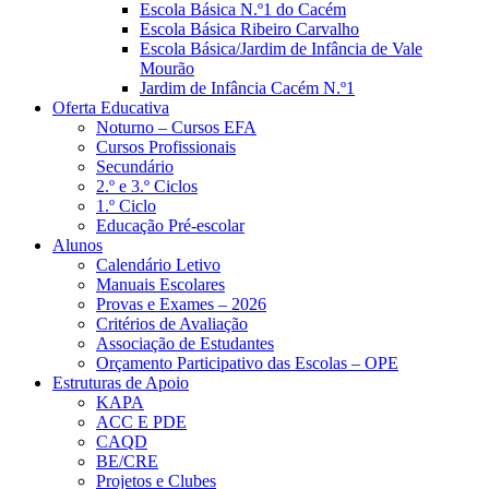
Escola Básica N.º1 do Cacém
Escola Básica Ribeiro Carvalho
Escola Básica/Jardim de Infância de Vale
Mourão
Jardim de Infância Cacém N.º1
Oferta Educativa
Noturno – Cursos EFA
Cursos Profissionais
Secundário
2.º e 3.º Ciclos
1.º Ciclo
Educação Pré-escolar
Alunos
Calendário Letivo
Manuais Escolares
Provas e Exames – 2026
Critérios de Avaliação
Associação de Estudantes
Orçamento Participativo das Escolas – OPE
Estruturas de Apoio
KAPA
ACC E PDE
CAQD
BE/CRE
Projetos e Clubes