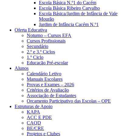
Escola Básica N.º1 do Cacém
Escola Básica Ribeiro Carvalho
Escola Básica/Jardim de Infância de Vale
Mourão
Jardim de Infância Cacém N.º1
Oferta Educativa
Noturno – Cursos EFA
Cursos Profissionais
Secundário
2.º e 3.º Ciclos
1.º Ciclo
Educação Pré-escolar
Alunos
Calendário Letivo
Manuais Escolares
Provas e Exames – 2026
Critérios de Avaliação
Associação de Estudantes
Orçamento Participativo das Escolas – OPE
Estruturas de Apoio
KAPA
ACC E PDE
CAQD
BE/CRE
Projetos e Clubes