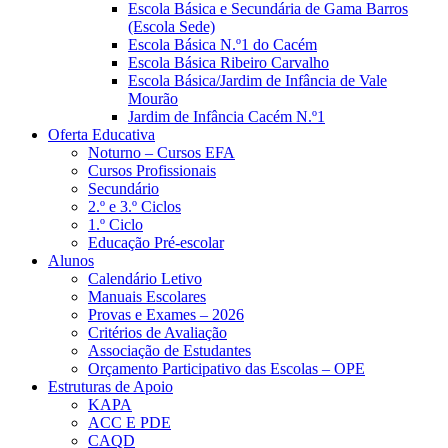
Escola Básica e Secundária de Gama Barros
(Escola Sede)
Escola Básica N.º1 do Cacém
Escola Básica Ribeiro Carvalho
Escola Básica/Jardim de Infância de Vale
Mourão
Jardim de Infância Cacém N.º1
Oferta Educativa
Noturno – Cursos EFA
Cursos Profissionais
Secundário
2.º e 3.º Ciclos
1.º Ciclo
Educação Pré-escolar
Alunos
Calendário Letivo
Manuais Escolares
Provas e Exames – 2026
Critérios de Avaliação
Associação de Estudantes
Orçamento Participativo das Escolas – OPE
Estruturas de Apoio
KAPA
ACC E PDE
CAQD