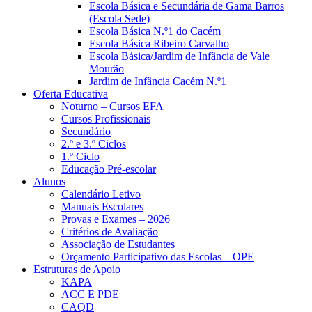
Escola Básica e Secundária de Gama Barros
(Escola Sede)
Escola Básica N.º1 do Cacém
Escola Básica Ribeiro Carvalho
Escola Básica/Jardim de Infância de Vale
Mourão
Jardim de Infância Cacém N.º1
Oferta Educativa
Noturno – Cursos EFA
Cursos Profissionais
Secundário
2.º e 3.º Ciclos
1.º Ciclo
Educação Pré-escolar
Alunos
Calendário Letivo
Manuais Escolares
Provas e Exames – 2026
Critérios de Avaliação
Associação de Estudantes
Orçamento Participativo das Escolas – OPE
Estruturas de Apoio
KAPA
ACC E PDE
CAQD