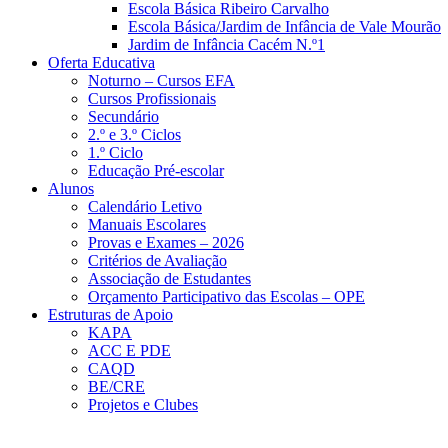
Escola Básica Ribeiro Carvalho
Escola Básica/Jardim de Infância de Vale Mourão
Jardim de Infância Cacém N.º1
Oferta Educativa
Noturno – Cursos EFA
Cursos Profissionais
Secundário
2.º e 3.º Ciclos
1.º Ciclo
Educação Pré-escolar
Alunos
Calendário Letivo
Manuais Escolares
Provas e Exames – 2026
Critérios de Avaliação
Associação de Estudantes
Orçamento Participativo das Escolas – OPE
Estruturas de Apoio
KAPA
ACC E PDE
CAQD
BE/CRE
Projetos e Clubes
Notícias