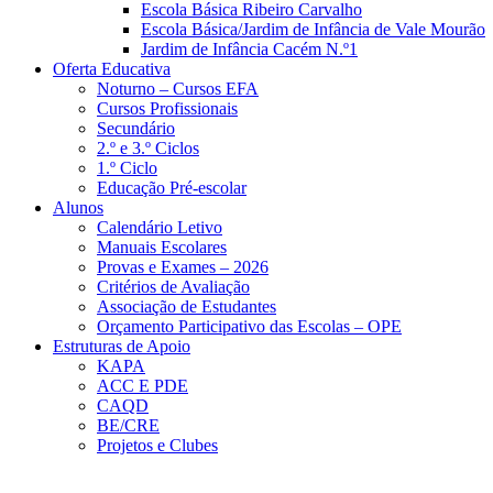
Escola Básica Ribeiro Carvalho
Escola Básica/Jardim de Infância de Vale Mourão
Jardim de Infância Cacém N.º1
Oferta Educativa
Noturno – Cursos EFA
Cursos Profissionais
Secundário
2.º e 3.º Ciclos
1.º Ciclo
Educação Pré-escolar
Alunos
Calendário Letivo
Manuais Escolares
Provas e Exames – 2026
Critérios de Avaliação
Associação de Estudantes
Orçamento Participativo das Escolas – OPE
Estruturas de Apoio
KAPA
ACC E PDE
CAQD
BE/CRE
Projetos e Clubes
Notícias