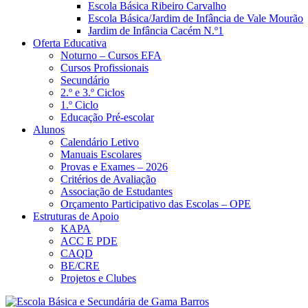
Escola Básica Ribeiro Carvalho
Escola Básica/Jardim de Infância de Vale Mourão
Jardim de Infância Cacém N.º1
Oferta Educativa
Noturno – Cursos EFA
Cursos Profissionais
Secundário
2.º e 3.º Ciclos
1.º Ciclo
Educação Pré-escolar
Alunos
Calendário Letivo
Manuais Escolares
Provas e Exames – 2026
Critérios de Avaliação
Associação de Estudantes
Orçamento Participativo das Escolas – OPE
Estruturas de Apoio
KAPA
ACC E PDE
CAQD
BE/CRE
Projetos e Clubes