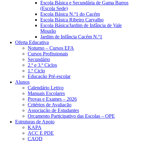
Escola Básica e Secundária de Gama Barros
(Escola Sede)
Escola Básica N.º1 do Cacém
Escola Básica Ribeiro Carvalho
Escola Básica/Jardim de Infância de Vale
Mourão
Jardim de Infância Cacém N.º1
Oferta Educativa
Noturno – Cursos EFA
Cursos Profissionais
Secundário
2.º e 3.º Ciclos
1.º Ciclo
Educação Pré-escolar
Alunos
Calendário Letivo
Manuais Escolares
Provas e Exames – 2026
Critérios de Avaliação
Associação de Estudantes
Orçamento Participativo das Escolas – OPE
Estruturas de Apoio
KAPA
ACC E PDE
CAQD