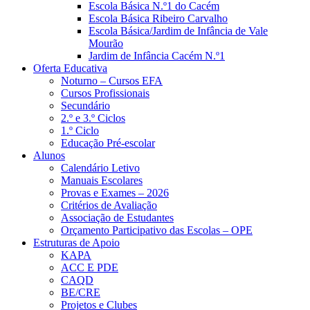
Escola Básica N.º1 do Cacém
Escola Básica Ribeiro Carvalho
Escola Básica/Jardim de Infância de Vale
Mourão
Jardim de Infância Cacém N.º1
Oferta Educativa
Noturno – Cursos EFA
Cursos Profissionais
Secundário
2.º e 3.º Ciclos
1.º Ciclo
Educação Pré-escolar
Alunos
Calendário Letivo
Manuais Escolares
Provas e Exames – 2026
Critérios de Avaliação
Associação de Estudantes
Orçamento Participativo das Escolas – OPE
Estruturas de Apoio
KAPA
ACC E PDE
CAQD
BE/CRE
Projetos e Clubes