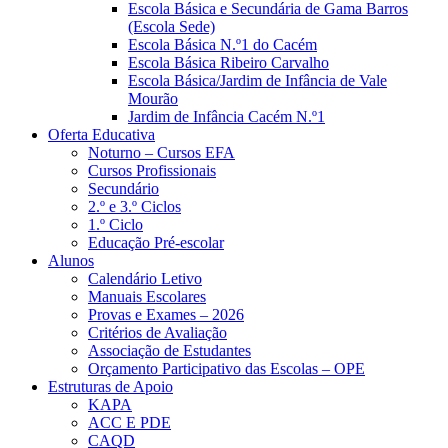
Escola Básica e Secundária de Gama Barros
(Escola Sede)
Escola Básica N.º1 do Cacém
Escola Básica Ribeiro Carvalho
Escola Básica/Jardim de Infância de Vale
Mourão
Jardim de Infância Cacém N.º1
Oferta Educativa
Noturno – Cursos EFA
Cursos Profissionais
Secundário
2.º e 3.º Ciclos
1.º Ciclo
Educação Pré-escolar
Alunos
Calendário Letivo
Manuais Escolares
Provas e Exames – 2026
Critérios de Avaliação
Associação de Estudantes
Orçamento Participativo das Escolas – OPE
Estruturas de Apoio
KAPA
ACC E PDE
CAQD