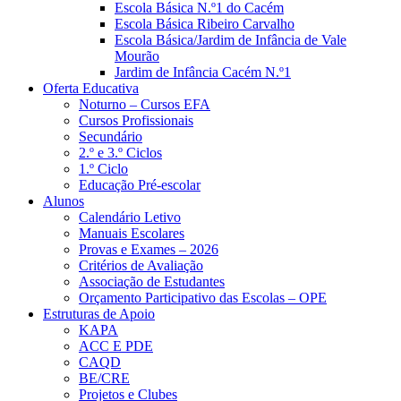
Escola Básica N.º1 do Cacém
Escola Básica Ribeiro Carvalho
Escola Básica/Jardim de Infância de Vale
Mourão
Jardim de Infância Cacém N.º1
Oferta Educativa
Noturno – Cursos EFA
Cursos Profissionais
Secundário
2.º e 3.º Ciclos
1.º Ciclo
Educação Pré-escolar
Alunos
Calendário Letivo
Manuais Escolares
Provas e Exames – 2026
Critérios de Avaliação
Associação de Estudantes
Orçamento Participativo das Escolas – OPE
Estruturas de Apoio
KAPA
ACC E PDE
CAQD
BE/CRE
Projetos e Clubes