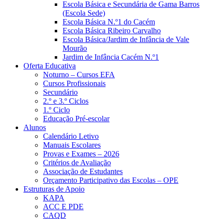
Escola Básica e Secundária de Gama Barros
(Escola Sede)
Escola Básica N.º1 do Cacém
Escola Básica Ribeiro Carvalho
Escola Básica/Jardim de Infância de Vale
Mourão
Jardim de Infância Cacém N.º1
Oferta Educativa
Noturno – Cursos EFA
Cursos Profissionais
Secundário
2.º e 3.º Ciclos
1.º Ciclo
Educação Pré-escolar
Alunos
Calendário Letivo
Manuais Escolares
Provas e Exames – 2026
Critérios de Avaliação
Associação de Estudantes
Orçamento Participativo das Escolas – OPE
Estruturas de Apoio
KAPA
ACC E PDE
CAQD