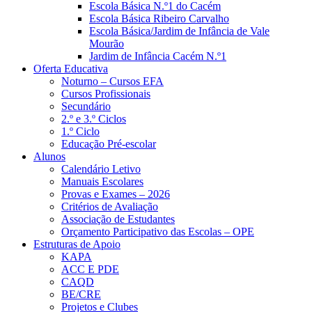
Escola Básica N.º1 do Cacém
Escola Básica Ribeiro Carvalho
Escola Básica/Jardim de Infância de Vale
Mourão
Jardim de Infância Cacém N.º1
Oferta Educativa
Noturno – Cursos EFA
Cursos Profissionais
Secundário
2.º e 3.º Ciclos
1.º Ciclo
Educação Pré-escolar
Alunos
Calendário Letivo
Manuais Escolares
Provas e Exames – 2026
Critérios de Avaliação
Associação de Estudantes
Orçamento Participativo das Escolas – OPE
Estruturas de Apoio
KAPA
ACC E PDE
CAQD
BE/CRE
Projetos e Clubes