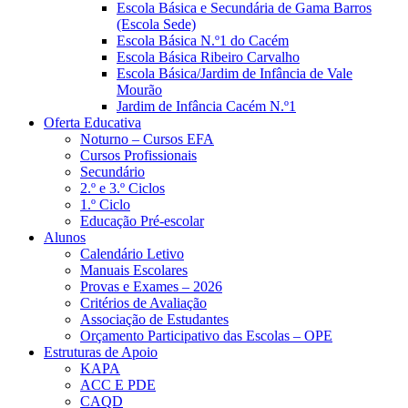
Escola Básica e Secundária de Gama Barros
(Escola Sede)
Escola Básica N.º1 do Cacém
Escola Básica Ribeiro Carvalho
Escola Básica/Jardim de Infância de Vale
Mourão
Jardim de Infância Cacém N.º1
Oferta Educativa
Noturno – Cursos EFA
Cursos Profissionais
Secundário
2.º e 3.º Ciclos
1.º Ciclo
Educação Pré-escolar
Alunos
Calendário Letivo
Manuais Escolares
Provas e Exames – 2026
Critérios de Avaliação
Associação de Estudantes
Orçamento Participativo das Escolas – OPE
Estruturas de Apoio
KAPA
ACC E PDE
CAQD