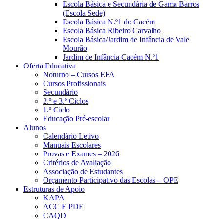
Escola Básica e Secundária de Gama Barros
(Escola Sede)
Escola Básica N.º1 do Cacém
Escola Básica Ribeiro Carvalho
Escola Básica/Jardim de Infância de Vale
Mourão
Jardim de Infância Cacém N.º1
Oferta Educativa
Noturno – Cursos EFA
Cursos Profissionais
Secundário
2.º e 3.º Ciclos
1.º Ciclo
Educação Pré-escolar
Alunos
Calendário Letivo
Manuais Escolares
Provas e Exames – 2026
Critérios de Avaliação
Associação de Estudantes
Orçamento Participativo das Escolas – OPE
Estruturas de Apoio
KAPA
ACC E PDE
CAQD