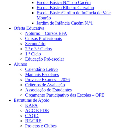
Escola Básica N.º1 do Cacém
Escola Básica Ribeiro Carvalho
Escola Básica/Jardim de Infância de Vale
Mourão
Jardim de Infância Cacém N.º1
Oferta Educativa
Noturno – Cursos EFA
Cursos Profissionais
Secundário
2.º e 3.º Ciclos
1.º Ciclo
Educação Pré-escolar
Alunos
Calendário Letivo
Manuais Escolares
Provas e Exames – 2026
Critérios de Avaliação
Associação de Estudantes
Orçamento Participativo das Escolas – OPE
Estruturas de Apoio
KAPA
ACC E PDE
CAQD
BE/CRE
Projetos e Clubes