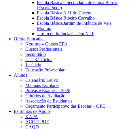
Escola Básica e Secundária de Gama Barros
(Escola Sede)
Escola Básica N.º1 do Cacém
Escola Básica Ribeiro Carvalho
Escola Básica/Jardim de Infância de Vale
Mourão
Jardim de Infância Cacém N.º1
Oferta Educativa
Noturno – Cursos EFA
Cursos Profissionais
Secundário
2.º e 3.º Ciclos
1.º Ciclo
Educação Pré-escolar
Alunos
Calendário Letivo
Manuais Escolares
Provas e Exames – 2026
Critérios de Avaliação
Associação de Estudantes
Orçamento Participativo das Escolas – OPE
Estruturas de Apoio
KAPA
ACC E PDE
CAQD