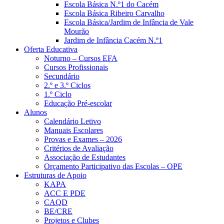
Escola Básica N.º1 do Cacém
Escola Básica Ribeiro Carvalho
Escola Básica/Jardim de Infância de Vale
Mourão
Jardim de Infância Cacém N.º1
Oferta Educativa
Noturno – Cursos EFA
Cursos Profissionais
Secundário
2.º e 3.º Ciclos
1.º Ciclo
Educação Pré-escolar
Alunos
Calendário Letivo
Manuais Escolares
Provas e Exames – 2026
Critérios de Avaliação
Associação de Estudantes
Orçamento Participativo das Escolas – OPE
Estruturas de Apoio
KAPA
ACC E PDE
CAQD
BE/CRE
Projetos e Clubes