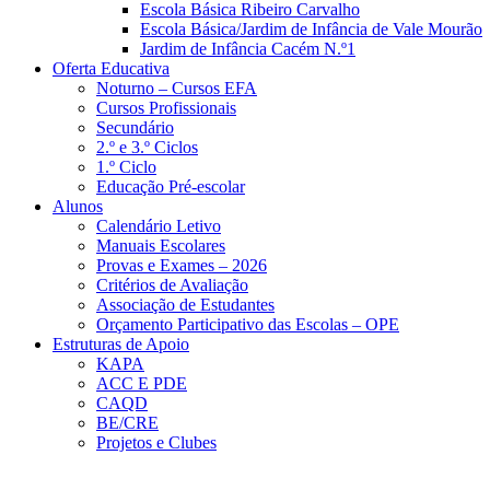
Escola Básica Ribeiro Carvalho
Escola Básica/Jardim de Infância de Vale Mourão
Jardim de Infância Cacém N.º1
Oferta Educativa
Noturno – Cursos EFA
Cursos Profissionais
Secundário
2.º e 3.º Ciclos
1.º Ciclo
Educação Pré-escolar
Alunos
Calendário Letivo
Manuais Escolares
Provas e Exames – 2026
Critérios de Avaliação
Associação de Estudantes
Orçamento Participativo das Escolas – OPE
Estruturas de Apoio
KAPA
ACC E PDE
CAQD
BE/CRE
Projetos e Clubes
Notícias