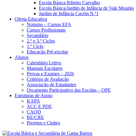
Escola Básica Ribeiro Carvalho
Escola Básica/Jardim de Infância de Vale Mourão
Jardim de Infância Cacém N.º1
Oferta Educativa
Noturno – Cursos EFA
Cursos Profissionais
Secundário
2.º e 3.º Ciclos
1.º Ciclo
Educação Pré-escolar
Alunos
Calendário Letivo
Manuais Escolares
Provas e Exames – 2026
Critérios de Avaliação
Associação de Estudantes
Orçamento Participativo das Escolas – OPE
Estruturas de Apoio
KAPA
ACC E PDE
CAQD
BE/CRE
Projetos e Clubes