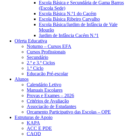
Escola Básica e Secundária de Gama Barros
(Escola Sede)
Escola Básica N.º1 do Cacém
Escola Básica Ribeiro Carvalho
Escola Básica/Jardim de Infância de Vale
Mourão
Jardim de Infância Cacém N.º1
Oferta Educativa
Noturno – Cursos EFA
Cursos Profissionais
Secundário
2.º e 3.º Ciclos
1.º Ciclo
Educação Pré-escolar
Alunos
Calendário Letivo
Manuais Escolares
Provas e Exames – 2026
Critérios de Avaliação
Associação de Estudantes
Orçamento Participativo das Escolas – OPE
Estruturas de Apoio
KAPA
ACC E PDE
CAQD