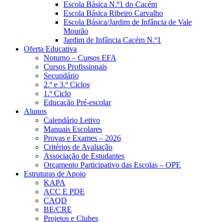
Escola Básica N.º1 do Cacém
Escola Básica Ribeiro Carvalho
Escola Básica/Jardim de Infância de Vale
Mourão
Jardim de Infância Cacém N.º1
Oferta Educativa
Noturno – Cursos EFA
Cursos Profissionais
Secundário
2.º e 3.º Ciclos
1.º Ciclo
Educação Pré-escolar
Alunos
Calendário Letivo
Manuais Escolares
Provas e Exames – 2026
Critérios de Avaliação
Associação de Estudantes
Orçamento Participativo das Escolas – OPE
Estruturas de Apoio
KAPA
ACC E PDE
CAQD
BE/CRE
Projetos e Clubes