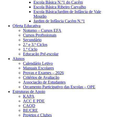
Escola Básica N.º1 do Cacém
Escola Básica Ribeiro Carvalho
Escola Básica/Jardim de Infância de Vale
Mourão
Jardim de Infância Cacém N.º1
Oferta Educativa
Noturno – Cursos EFA
Cursos Profissionais
Secundário
2.º e 3.º Ciclos
1.º Ciclo
Educação Pré-escolar
Alunos
Calendário Letivo
Manuais Escolares
Provas e Exames – 2026
Critérios de Avaliação
Associação de Estudantes
Orçamento Participativo das Escolas – OPE
Estruturas de Apoio
KAPA
ACC E PDE
CAQD
BE/CRE
Projetos e Clubes