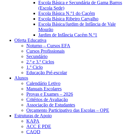
Escola Básica e Secundária de Gama Barros
(Escola Sede)
Escola Básica N.º1 do Cacém
Escola Básica Ribeiro Carvalho
Escola Básica/Jardim de Infância de Vale
Mourão
Jardim de Infância Cacém N.º1
Oferta Educativa
Noturno – Cursos EFA
Cursos Profissionais
Secundário
2.º e 3.º Ciclos
1.º Ciclo
Educação Pré-escolar
Alunos
Calendário Letivo
Manuais Escolares
Provas e Exames – 2026
Critérios de Avaliação
Associação de Estudantes
Orçamento Participativo das Escolas – OPE
Estruturas de Apoio
KAPA
ACC E PDE
CAQD