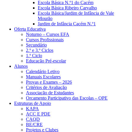
Escola Básica N.º1 do Cacém
Escola Básica Ribeiro Carvalho
Escola Básica/Jardim de Infância de Vale
Mourão
Jardim de Infância Cacém N.º1
Oferta Educativa
Noturno – Cursos EFA
Cursos Profissionais
Secundário
2.º e 3.º Ciclos
1.º Ciclo
Educação Pré-escolar
Alunos
Calendário Letivo
Manuais Escolares
Provas e Exames – 2026
Critérios de Avaliação
Associação de Estudantes
Orçamento Participativo das Escolas – OPE
Estruturas de Apoio
KAPA
ACC E PDE
CAQD
BE/CRE
Projetos e Clubes