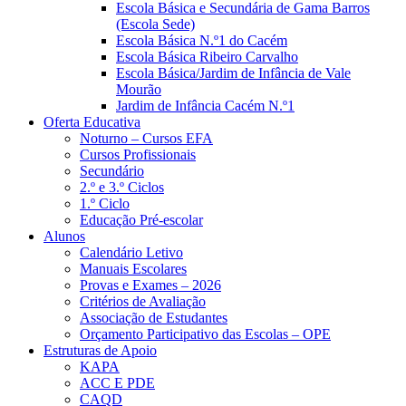
Escola Básica e Secundária de Gama Barros
(Escola Sede)
Escola Básica N.º1 do Cacém
Escola Básica Ribeiro Carvalho
Escola Básica/Jardim de Infância de Vale
Mourão
Jardim de Infância Cacém N.º1
Oferta Educativa
Noturno – Cursos EFA
Cursos Profissionais
Secundário
2.º e 3.º Ciclos
1.º Ciclo
Educação Pré-escolar
Alunos
Calendário Letivo
Manuais Escolares
Provas e Exames – 2026
Critérios de Avaliação
Associação de Estudantes
Orçamento Participativo das Escolas – OPE
Estruturas de Apoio
KAPA
ACC E PDE
CAQD