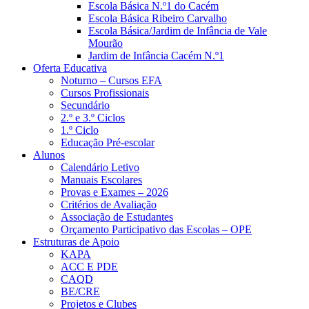
Escola Básica N.º1 do Cacém
Escola Básica Ribeiro Carvalho
Escola Básica/Jardim de Infância de Vale
Mourão
Jardim de Infância Cacém N.º1
Oferta Educativa
Noturno – Cursos EFA
Cursos Profissionais
Secundário
2.º e 3.º Ciclos
1.º Ciclo
Educação Pré-escolar
Alunos
Calendário Letivo
Manuais Escolares
Provas e Exames – 2026
Critérios de Avaliação
Associação de Estudantes
Orçamento Participativo das Escolas – OPE
Estruturas de Apoio
KAPA
ACC E PDE
CAQD
BE/CRE
Projetos e Clubes