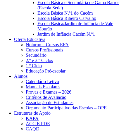
Escola Básica e Secundária de Gama Barros
(Escola Sede)
Escola Básica N.º1 do Cacém
Escola Básica Ribeiro Carvalho
Escola Básica/Jardim de Infância de Vale
Mourão
Jardim de Infância Cacém N.º1
Oferta Educativa
Noturno – Cursos EFA
Cursos Profissionais
Secundário
2.º e 3.º Ciclos
1.º Ciclo
Educação Pré-escolar
Alunos
Calendário Letivo
Manuais Escolares
Provas e Exames – 2026
Critérios de Avaliação
Associação de Estudantes
Orçamento Participativo das Escolas – OPE
Estruturas de Apoio
KAPA
ACC E PDE
CAQD