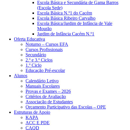
Escola Básica e Secundária de Gama Barros
(Escola Sede)
Escola Básica N.º1 do Cacém
Escola Básica Ribeiro Carvalho
Escola Básica/Jardim de Infância de Vale
Mourão
Jardim de Infância Cacém N.º1
Oferta Educativa
Noturno – Cursos EFA
Cursos Profissionais
Secundário
2.º e 3.º Ciclos
1.º Ciclo
Educação Pré-escolar
Alunos
Calendário Letivo
Manuais Escolares
Provas e Exames – 2026
Critérios de Avaliação
Associação de Estudantes
Orçamento Participativo das Escolas – OPE
Estruturas de Apoio
KAPA
ACC E PDE
CAQD