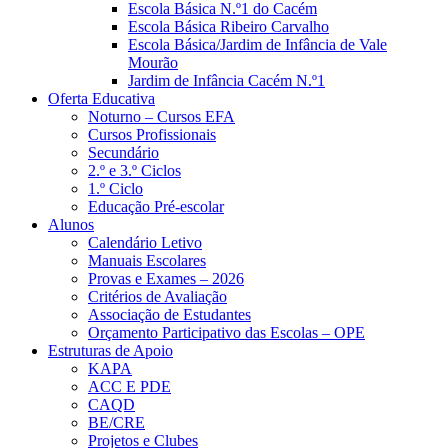
Escola Básica N.º1 do Cacém
Escola Básica Ribeiro Carvalho
Escola Básica/Jardim de Infância de Vale
Mourão
Jardim de Infância Cacém N.º1
Oferta Educativa
Noturno – Cursos EFA
Cursos Profissionais
Secundário
2.º e 3.º Ciclos
1.º Ciclo
Educação Pré-escolar
Alunos
Calendário Letivo
Manuais Escolares
Provas e Exames – 2026
Critérios de Avaliação
Associação de Estudantes
Orçamento Participativo das Escolas – OPE
Estruturas de Apoio
KAPA
ACC E PDE
CAQD
BE/CRE
Projetos e Clubes