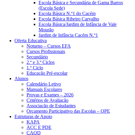
Escola Básica e Secundária de Gama Barros
(Escola Sede)
Escola Básica N.º1 do Cacém
Escola Básica Ribeiro Carvalho
Escola Básica/Jardim de Infância de Vale
Mourão
Jardim de Infância Cacém N.º1
Oferta Educativa
Noturno – Cursos EFA
Cursos Profissionais
Secundário
2.º e 3.º Ciclos
1.º Ciclo
Educação Pré-escolar
Alunos
Calendário Letivo
Manuais Escolares
Provas e Exames – 2026
Critérios de Avaliação
Associação de Estudantes
Orçamento Participativo das Escolas – OPE
Estruturas de Apoio
KAPA
ACC E PDE
CAQD