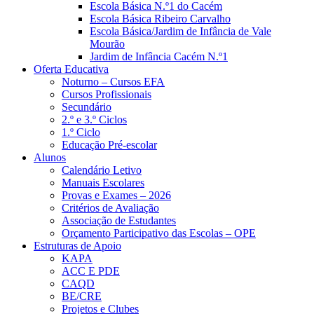
Escola Básica N.º1 do Cacém
Escola Básica Ribeiro Carvalho
Escola Básica/Jardim de Infância de Vale
Mourão
Jardim de Infância Cacém N.º1
Oferta Educativa
Noturno – Cursos EFA
Cursos Profissionais
Secundário
2.º e 3.º Ciclos
1.º Ciclo
Educação Pré-escolar
Alunos
Calendário Letivo
Manuais Escolares
Provas e Exames – 2026
Critérios de Avaliação
Associação de Estudantes
Orçamento Participativo das Escolas – OPE
Estruturas de Apoio
KAPA
ACC E PDE
CAQD
BE/CRE
Projetos e Clubes