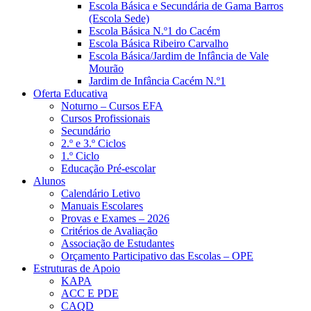
Escola Básica e Secundária de Gama Barros
(Escola Sede)
Escola Básica N.º1 do Cacém
Escola Básica Ribeiro Carvalho
Escola Básica/Jardim de Infância de Vale
Mourão
Jardim de Infância Cacém N.º1
Oferta Educativa
Noturno – Cursos EFA
Cursos Profissionais
Secundário
2.º e 3.º Ciclos
1.º Ciclo
Educação Pré-escolar
Alunos
Calendário Letivo
Manuais Escolares
Provas e Exames – 2026
Critérios de Avaliação
Associação de Estudantes
Orçamento Participativo das Escolas – OPE
Estruturas de Apoio
KAPA
ACC E PDE
CAQD