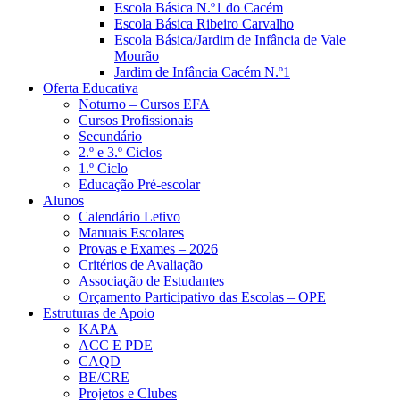
Escola Básica N.º1 do Cacém
Escola Básica Ribeiro Carvalho
Escola Básica/Jardim de Infância de Vale
Mourão
Jardim de Infância Cacém N.º1
Oferta Educativa
Noturno – Cursos EFA
Cursos Profissionais
Secundário
2.º e 3.º Ciclos
1.º Ciclo
Educação Pré-escolar
Alunos
Calendário Letivo
Manuais Escolares
Provas e Exames – 2026
Critérios de Avaliação
Associação de Estudantes
Orçamento Participativo das Escolas – OPE
Estruturas de Apoio
KAPA
ACC E PDE
CAQD
BE/CRE
Projetos e Clubes