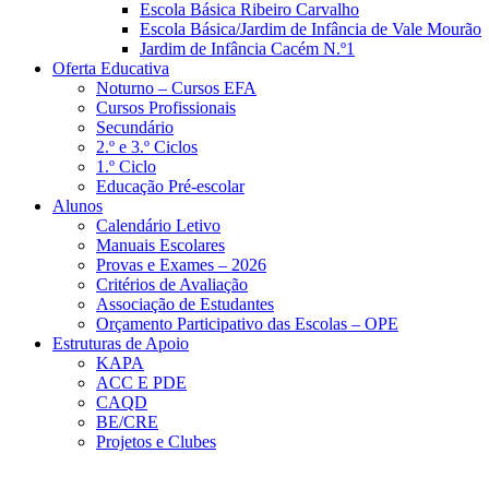
Escola Básica Ribeiro Carvalho
Escola Básica/Jardim de Infância de Vale Mourão
Jardim de Infância Cacém N.º1
Oferta Educativa
Noturno – Cursos EFA
Cursos Profissionais
Secundário
2.º e 3.º Ciclos
1.º Ciclo
Educação Pré-escolar
Alunos
Calendário Letivo
Manuais Escolares
Provas e Exames – 2026
Critérios de Avaliação
Associação de Estudantes
Orçamento Participativo das Escolas – OPE
Estruturas de Apoio
KAPA
ACC E PDE
CAQD
BE/CRE
Projetos e Clubes
Notícias