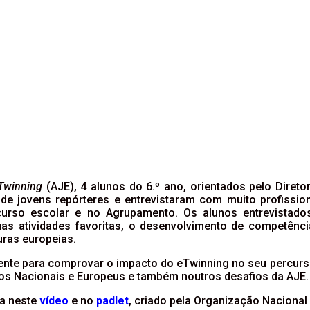
Twinning
(AJE), 4 alunos do 6.º ano, orientados pelo Direto
de jovens repórteres e entrevistaram com muito profissio
curso escolar e no Agrupamento. Os alunos entrevista
as atividades favoritas, o desenvolvimento de competências
uras europeias.
vidente para comprovar o impacto do eTwinning no seu percu
ios Nacionais e Europeus e também noutros desafios da AJE.
da neste
vídeo
e no
padlet
, criado pela Organização Nacional