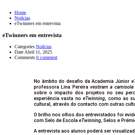
Home
Notícias
eTwinners em entrevista
eTwinners em entrevista
Categories
Notícias
Date
Abril 11, 2025
Comments
0 comment
No âmbito do desafio da Academia Júnior
e
professora Lina Pereira
vestiram a camisola
sobre o impacto dos projetos no seu per
experiência vasta no
eTwinning
, como as su
cultural, através do contacto com outras cult
O brilho nos olhos dos entrevistados foi e
com Selo de Escola
eTwinning
, Selos e Prém
A entrevista aos alunos poderá ser visualiza