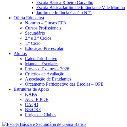
Escola Básica Ribeiro Carvalho
Escola Básica/Jardim de Infância de Vale Mourão
Jardim de Infância Cacém N.º1
Oferta Educativa
Noturno – Cursos EFA
Cursos Profissionais
Secundário
2.º e 3.º Ciclos
1.º Ciclo
Educação Pré-escolar
Alunos
Calendário Letivo
Manuais Escolares
Provas e Exames – 2026
Critérios de Avaliação
Associação de Estudantes
Orçamento Participativo das Escolas – OPE
Estruturas de Apoio
KAPA
ACC E PDE
CAQD
BE/CRE
Projetos e Clubes