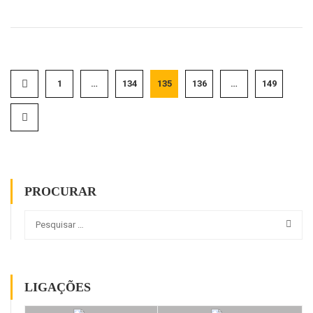
1
…
134
135
136
…
149
PROCURAR
LIGAÇÕES