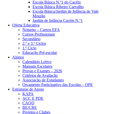
Escola Básica N.º1 do Cacém
Escola Básica Ribeiro Carvalho
Escola Básica/Jardim de Infância de Vale
Mourão
Jardim de Infância Cacém N.º1
Oferta Educativa
Noturno – Cursos EFA
Cursos Profissionais
Secundário
2.º e 3.º Ciclos
1.º Ciclo
Educação Pré-escolar
Alunos
Calendário Letivo
Manuais Escolares
Provas e Exames – 2026
Critérios de Avaliação
Associação de Estudantes
Orçamento Participativo das Escolas – OPE
Estruturas de Apoio
KAPA
ACC E PDE
CAQD
BE/CRE
Projetos e Clubes