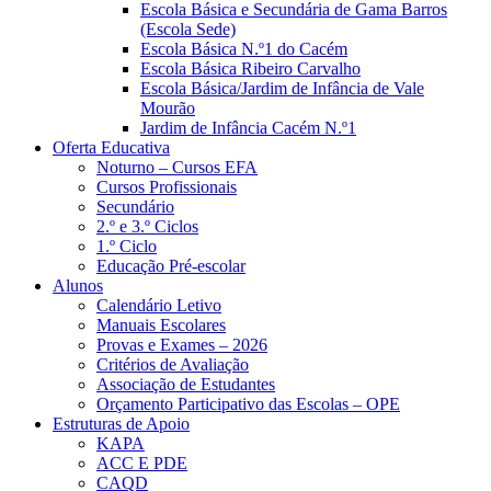
Escola Básica e Secundária de Gama Barros
(Escola Sede)
Escola Básica N.º1 do Cacém
Escola Básica Ribeiro Carvalho
Escola Básica/Jardim de Infância de Vale
Mourão
Jardim de Infância Cacém N.º1
Oferta Educativa
Noturno – Cursos EFA
Cursos Profissionais
Secundário
2.º e 3.º Ciclos
1.º Ciclo
Educação Pré-escolar
Alunos
Calendário Letivo
Manuais Escolares
Provas e Exames – 2026
Critérios de Avaliação
Associação de Estudantes
Orçamento Participativo das Escolas – OPE
Estruturas de Apoio
KAPA
ACC E PDE
CAQD