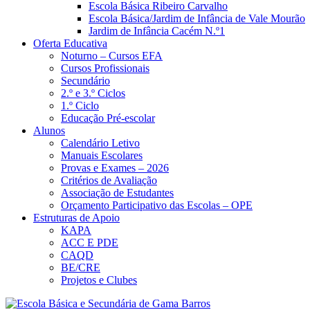
Escola Básica Ribeiro Carvalho
Escola Básica/Jardim de Infância de Vale Mourão
Jardim de Infância Cacém N.º1
Oferta Educativa
Noturno – Cursos EFA
Cursos Profissionais
Secundário
2.º e 3.º Ciclos
1.º Ciclo
Educação Pré-escolar
Alunos
Calendário Letivo
Manuais Escolares
Provas e Exames – 2026
Critérios de Avaliação
Associação de Estudantes
Orçamento Participativo das Escolas – OPE
Estruturas de Apoio
KAPA
ACC E PDE
CAQD
BE/CRE
Projetos e Clubes