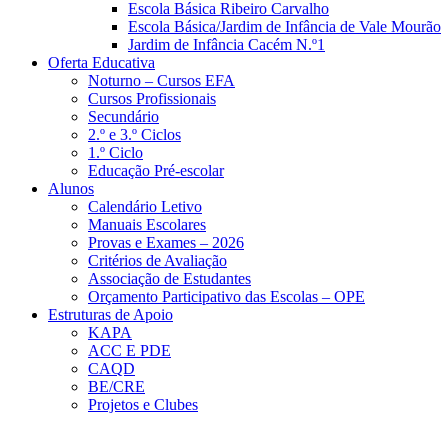
Escola Básica Ribeiro Carvalho
Escola Básica/Jardim de Infância de Vale Mourão
Jardim de Infância Cacém N.º1
Oferta Educativa
Noturno – Cursos EFA
Cursos Profissionais
Secundário
2.º e 3.º Ciclos
1.º Ciclo
Educação Pré-escolar
Alunos
Calendário Letivo
Manuais Escolares
Provas e Exames – 2026
Critérios de Avaliação
Associação de Estudantes
Orçamento Participativo das Escolas – OPE
Estruturas de Apoio
KAPA
ACC E PDE
CAQD
BE/CRE
Projetos e Clubes
Notícias