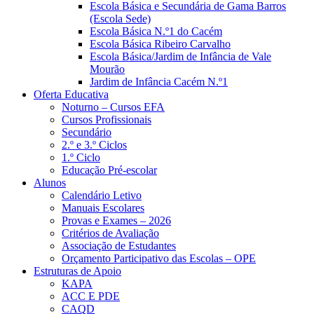
Escola Básica e Secundária de Gama Barros
(Escola Sede)
Escola Básica N.º1 do Cacém
Escola Básica Ribeiro Carvalho
Escola Básica/Jardim de Infância de Vale
Mourão
Jardim de Infância Cacém N.º1
Oferta Educativa
Noturno – Cursos EFA
Cursos Profissionais
Secundário
2.º e 3.º Ciclos
1.º Ciclo
Educação Pré-escolar
Alunos
Calendário Letivo
Manuais Escolares
Provas e Exames – 2026
Critérios de Avaliação
Associação de Estudantes
Orçamento Participativo das Escolas – OPE
Estruturas de Apoio
KAPA
ACC E PDE
CAQD