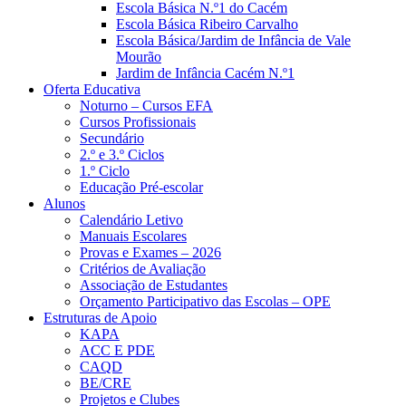
Escola Básica N.º1 do Cacém
Escola Básica Ribeiro Carvalho
Escola Básica/Jardim de Infância de Vale
Mourão
Jardim de Infância Cacém N.º1
Oferta Educativa
Noturno – Cursos EFA
Cursos Profissionais
Secundário
2.º e 3.º Ciclos
1.º Ciclo
Educação Pré-escolar
Alunos
Calendário Letivo
Manuais Escolares
Provas e Exames – 2026
Critérios de Avaliação
Associação de Estudantes
Orçamento Participativo das Escolas – OPE
Estruturas de Apoio
KAPA
ACC E PDE
CAQD
BE/CRE
Projetos e Clubes