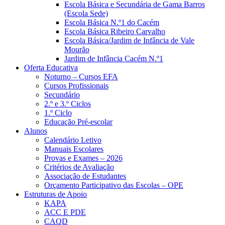
Escola Básica e Secundária de Gama Barros
(Escola Sede)
Escola Básica N.º1 do Cacém
Escola Básica Ribeiro Carvalho
Escola Básica/Jardim de Infância de Vale
Mourão
Jardim de Infância Cacém N.º1
Oferta Educativa
Noturno – Cursos EFA
Cursos Profissionais
Secundário
2.º e 3.º Ciclos
1.º Ciclo
Educação Pré-escolar
Alunos
Calendário Letivo
Manuais Escolares
Provas e Exames – 2026
Critérios de Avaliação
Associação de Estudantes
Orçamento Participativo das Escolas – OPE
Estruturas de Apoio
KAPA
ACC E PDE
CAQD