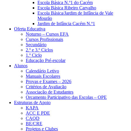
Escola Básica N.º1 do Cacém
Escola Básica Ribeiro Carvalho
Escola Básica/Jardim de Infância de Vale
Mourão
Jardim de Infância Cacém N.º1
Oferta Educativa
Noturno – Cursos EFA
Cursos Profissionais
Secundário
2.º e 3.º Ciclos
1.º Ciclo
Educação Pré-escolar
Alunos
Calendário Letivo
Manuais Escolares
Provas e Exames – 2026
Critérios de Avaliação
Associação de Estudantes
Orçamento Participativo das Escolas – OPE
Estruturas de Apoio
KAPA
ACC E PDE
CAQD
BE/CRE
Projetos e Clubes