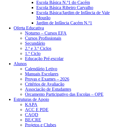
Escola Básica N.º1 do Cacém
Escola Básica Ribeiro Carvalho
Escola Básica/Jardim de Infância de Vale
Mourão
Jardim de Infância Cacém N.º1
Oferta Educativa
Noturno – Cursos EFA
Cursos Profissionais
Secundário
2.º e 3.º Ciclos
1.º Ciclo
Educação Pré-escolar
Alunos
Calendário Letivo
Manuais Escolares
Provas e Exames – 2026
Critérios de Avaliação
Associação de Estudantes
Orçamento Participativo das Escolas – OPE
Estruturas de Apoio
KAPA
ACC E PDE
CAQD
BE/CRE
Projetos e Clubes