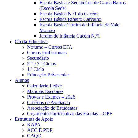
Escola Básica e Secundária de Gama Barros
(Escola Sede)
Escola Básica N.º1 do Cacém
Escola Básica Ribeiro Carvalho
Escola Básica/Jardim de Infância de Vale
Mourão
Jardim de Infância Cacém N.º1
Oferta Educativa
Noturno – Cursos EFA
Cursos Profissionais
Secundário
2.º e 3.º Ciclos
1.º Ciclo
Educação Pré-escolar
Alunos
Calendário Letivo
Manuais Escolares
Provas e Exames – 2026
Critérios de Avaliação
Associação de Estudantes
Orçamento Participativo das Escolas – OPE
Estruturas de Apoio
KAPA
ACC E PDE
CAQD