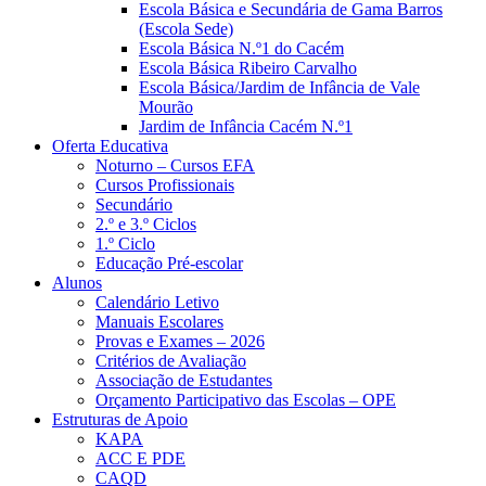
Escola Básica e Secundária de Gama Barros
(Escola Sede)
Escola Básica N.º1 do Cacém
Escola Básica Ribeiro Carvalho
Escola Básica/Jardim de Infância de Vale
Mourão
Jardim de Infância Cacém N.º1
Oferta Educativa
Noturno – Cursos EFA
Cursos Profissionais
Secundário
2.º e 3.º Ciclos
1.º Ciclo
Educação Pré-escolar
Alunos
Calendário Letivo
Manuais Escolares
Provas e Exames – 2026
Critérios de Avaliação
Associação de Estudantes
Orçamento Participativo das Escolas – OPE
Estruturas de Apoio
KAPA
ACC E PDE
CAQD