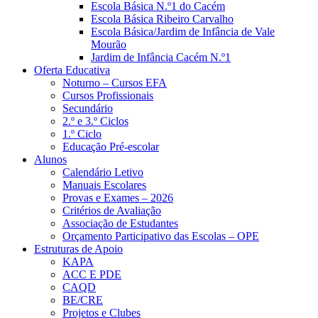
Escola Básica N.º1 do Cacém
Escola Básica Ribeiro Carvalho
Escola Básica/Jardim de Infância de Vale
Mourão
Jardim de Infância Cacém N.º1
Oferta Educativa
Noturno – Cursos EFA
Cursos Profissionais
Secundário
2.º e 3.º Ciclos
1.º Ciclo
Educação Pré-escolar
Alunos
Calendário Letivo
Manuais Escolares
Provas e Exames – 2026
Critérios de Avaliação
Associação de Estudantes
Orçamento Participativo das Escolas – OPE
Estruturas de Apoio
KAPA
ACC E PDE
CAQD
BE/CRE
Projetos e Clubes