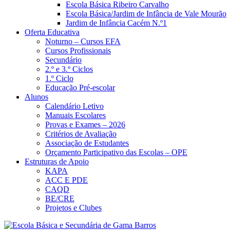
Escola Básica Ribeiro Carvalho
Escola Básica/Jardim de Infância de Vale Mourão
Jardim de Infância Cacém N.º1
Oferta Educativa
Noturno – Cursos EFA
Cursos Profissionais
Secundário
2.º e 3.º Ciclos
1.º Ciclo
Educação Pré-escolar
Alunos
Calendário Letivo
Manuais Escolares
Provas e Exames – 2026
Critérios de Avaliação
Associação de Estudantes
Orçamento Participativo das Escolas – OPE
Estruturas de Apoio
KAPA
ACC E PDE
CAQD
BE/CRE
Projetos e Clubes