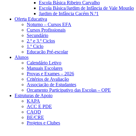
Escola Básica Ribeiro Carvalho
Escola Básica/Jardim de Infância de Vale Mourão
Jardim de Infância Cacém N.º1
Oferta Educativa
Noturno – Cursos EFA
Cursos Profissionais
Secundário
2.º e 3.º Ciclos
1.º Ciclo
Educação Pré-escolar
Alunos
Calendário Letivo
Manuais Escolares
Provas e Exames – 2026
Critérios de Avaliação
Associação de Estudantes
Orçamento Participativo das Escolas – OPE
Estruturas de Apoio
KAPA
ACC E PDE
CAQD
BE/CRE
Projetos e Clubes
Notícias